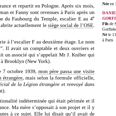
Née
en 1
rance et repartit en Pologne. Après six mois,
man et Fanny sont revenues à Paris après un
DANIE
e
rue du Faubourg du Temple, escalier E au 4
GORF
Fils
de 
 abrite actuellement le
siège social de l’OSE
.
Gorfink
Né
le 13
à Paris
rie à l’escalier F au deuxième étage. Le nom
n”
. Il avait un comptable et deux ouvriers et
ait un associé qui s’appelait Mr J. Kniber qui
s à Brooklyn (New York).
le 7 octobre 1939,
mon père passa une visite
n étrangère
, mais selon la formule officielle,
écial de la Légion étrangère et renvoyé dans
t).
tionalité indéterminée qui était périmée et il
rance. Ma mère s’opposait à son projet et il y
tes à ce sujet. Elle lui disait qu’il avait de