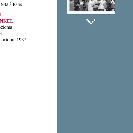
932 à Paris
L
INKEL
Szloma
el
 octobre 1937