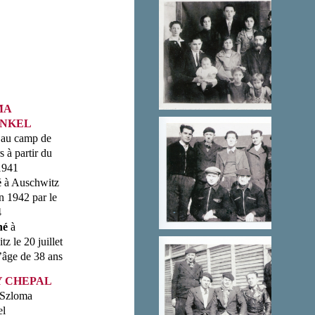
MA
INKEL
au camp de
s à partir du
1941
é
à Auschwitz
in 1942 par le
4
né
à
z le 20 juillet
’âge de 38 ans
 CHEPAL
Szloma
el