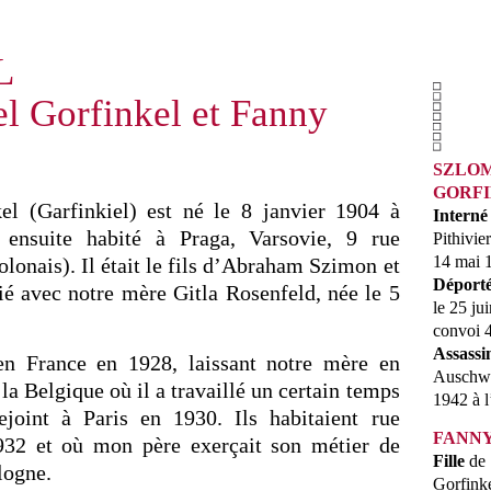
L
el Gorfinkel et Fanny
SZLO
GORF
l (Garfinkiel) est né le 8 janvier 1904 à
Interné
 ensuite habité à Praga, Varsovie, 9 rue
Pithivier
14 mai 
onais). Il était le fils d’Abraham Szimon et
Déport
é avec notre mère Gitla Rosenfeld, née le 5
le 25 ju
convoi 
Assassi
en France en 1928, laissant notre mère en
Auschwit
la Belgique où il a travaillé un certain temps
1942 à l
joint à Paris en 1930. Ils habitaient rue
FANNY
932 et où mon père exerçait son métier de
Fille
de 
logne.
Gorfink