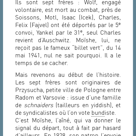
Ils sont sept frères : Wolf, engagé
volontaire, est mort au combat, près de
Soissons, Motl, Isaac (Icek), Charles,
e
Felix (Fajvel) ont été déportés par le 5
e
convoi, Yankel par le 31
, seul Charles
revient d’Auschwitz. Moïshe, lui, ne
reçoit pas le fameux “billet vert”, du 14
mai 1941, nul ne sait pourquoi. Il a le
temps de se cacher.
Mais revenons au début de l’histoire.
Les sept frères sont originaires de
Przysucha, petite ville de Pologne entre
Radom et Varsovie : issue d’une famille
de
schnaiders
(tailleurs en yiddish), et
de syndicalistes où l’on vote
bund
iste.
C’est Moïshe, l’aîné, qui va donner le
signal du départ, tout à fait par hasard