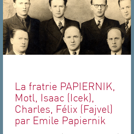
Aller au contenu principal
La fratrie PAPIERNIK,
Motl, Isaac (Icek),
Charles, Félix (Fajvel)
par Emile Papiernik