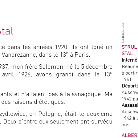
Stal
e dans les années 1920. Ils ont loué un
STRUL
e
STAL
 Vandrezanne, dans le 13
à Paris.
Interné
937, mon frère Salomon, né le 5 décembre
Beaune
e
à parti
avril 1926, avons grandi dans le 13
1941
Déport
Auschwi
ants et n’allaient pas à la synagogue. Ma
1942 pa
 des raisons diététiques.
Assass
Auschwi
zydlowice, en Pologne, était le deuxième
1942 à 
ts. Deux d’entre eux seulement ont survécu
ans
ALBER