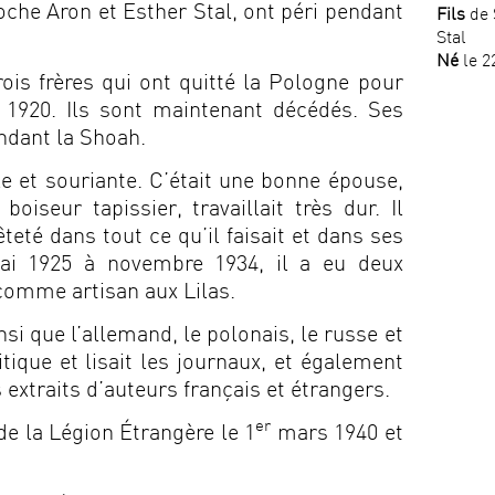
che Aron et Esther Stal, ont péri pendant
Fils
de 
Stal
Né
le 2
ois frères qui ont quitté la Pologne pour
 1920. Ils sont maintenant décédés. Ses
ndant la Shoah.
 et souriante. C’était une bonne épouse,
iseur tapissier, travaillait très dur. Il
nêteté dans tout ce qu’il faisait et dans ses
mai 1925 à novembre 1934, il a eu deux
 comme artisan aux Lilas.
si que l’allemand, le polonais, le russe et
olitique et lisait les journaux, et également
extraits d’auteurs français et étrangers.
er
 de la Légion Étrangère le 1
mars 1940 et