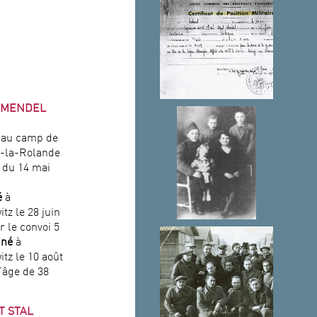
 MENDEL
au camp de
-la-Rolande
r du 14 mai
é
à
tz le 28 juin
r le convoi 5
iné
à
tz le 10 août
l’âge de 38
T STAL